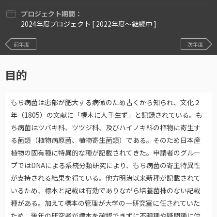
プロジェクト期間：
2024年度プロジェクト [ 2022年度〜継続中 ]
前年度
次年度
目的
もち病菌は患部が肥大する病徴のため古くから知られ、文化２
年（1805）の文献に「椿木に人手生ず」と記録されている。も
ち病菌はツバキ科、ツツジ科、及びハイノキ科の植物に寄生す
る菌類（植物病原菌、植物寄生菌類）である。そのため日本産
植物の固有種に特異的な種が記載されてきた。申請者のグルー
プではDNAによる系統分類研究により、もち病菌の寄主特異性
が支持される結果を得ている。他方明治以来新種が記載されて
いるため、標本と記載は有効でありながら培養菌株のない記載
種がある。加えて標本の管理が大学の一研究室に任されていた
ため、後年の研究者が標本を確認できずに不明種や疑問種に位