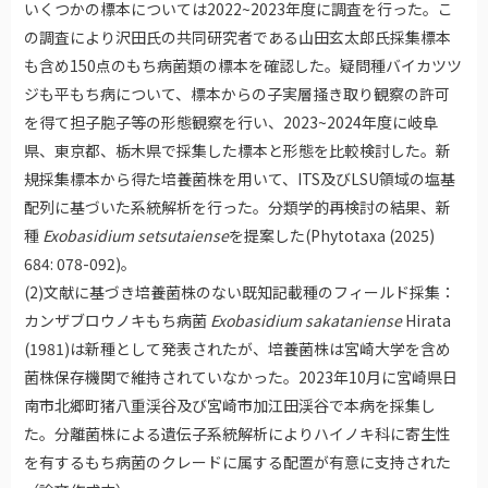
いくつかの標本については2022~2023年度に調査を行った。こ
の調査により沢田氏の共同研究者である山田玄太郎氏採集標本
も含め150点のもち病菌類の標本を確認した。疑問種バイカツツ
ジも平もち病について、標本からの子実層掻き取り観察の許可
を得て担子胞子等の形態観察を行い、2023~2024年度に岐阜
県、東京都、栃木県で採集した標本と形態を比較検討した。新
規採集標本から得た培養菌株を用いて、ITS及びLSU領域の塩基
配列に基づいた系統解析を行った。分類学的再検討の結果、新
種
Exobasidium setsutaiense
を提案した(Phytotaxa (2025)
684: 078-092)。
(2)文献に基づき培養菌株のない既知記載種のフィールド採集：
カンザブロウノキもち病菌
Exobasidium sakataniense
Hirata
(1981)は新種として発表されたが、培養菌株は宮崎大学を含め
菌株保存機関で維持されていなかった。2023年10月に宮崎県日
南市北郷町猪八重渓谷及び宮崎市加江田渓谷で本病を採集し
た。分離菌株による遺伝子系統解析によりハイノキ科に寄生性
を有するもち病菌のクレードに属する配置が有意に支持された