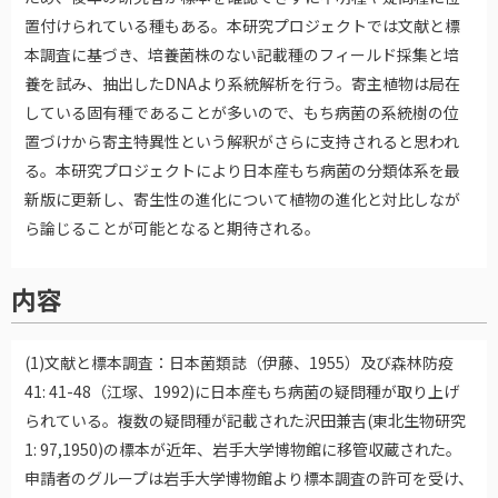
置付けられている種もある。本研究プロジェクトでは文献と標
本調査に基づき、培養菌株のない記載種のフィールド採集と培
養を試み、抽出したDNAより系統解析を行う。寄主植物は局在
している固有種であることが多いので、もち病菌の系統樹の位
置づけから寄主特異性という解釈がさらに支持されると思われ
る。本研究プロジェクトにより日本産もち病菌の分類体系を最
新版に更新し、寄生性の進化について植物の進化と対比しなが
ら論じることが可能となると期待される。
内容
(1)文献と標本調査：日本菌類誌（伊藤、1955）及び森林防疫
41: 41-48（江塚、1992)に日本産もち病菌の疑問種が取り上げ
られている。複数の疑問種が記載された沢田兼吉(東北生物研究
1: 97,1950)の標本が近年、岩手大学博物館に移管収蔵された。
申請者のグループは岩手大学博物館より標本調査の許可を受け、