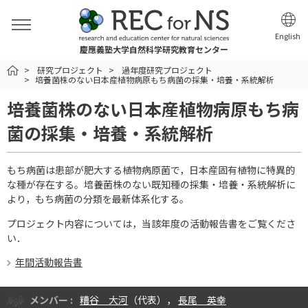
English
慶應義塾大学自然科学研究教育センター
HOME
研究プロジェクト
過年度研究プロジェクト
培養菌株のない日本産植物病原もち病菌の採集・培養・系統解析
培養菌株のない日本産植物病原もち病
菌の採集・培養・系統解析
もち病菌は患部が肥大する植物病原菌で，日本産固有植物に特異的
な種が存在する。培養菌株のない既知種の採集・培養・系統解析に
より，もち病菌の分類を最新体系化する。
プロジェクト内容については，当該年度の活動報告書をご覧くださ
い．
年間活動報告書
メンバー :
糟谷 大河
（代表），
長尾 英幸