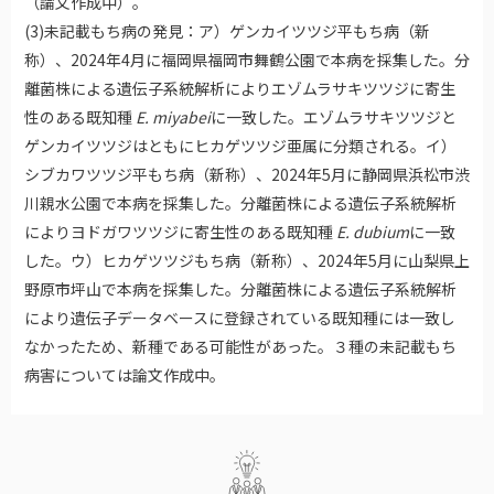
（論文作成中）。
(3)未記載もち病の発見：ア）ゲンカイツツジ平もち病（新
称）、2024年4月に福岡県福岡市舞鶴公園で本病を採集した。分
離菌株による遺伝子系統解析によりエゾムラサキツツジに寄生
性のある既知種
E. miyabei
に一致した。エゾムラサキツツジと
ゲンカイツツジはともにヒカゲツツジ亜属に分類される。イ）
シブカワツツジ平もち病（新称）、2024年5月に静岡県浜松市渋
川親水公園で本病を採集した。分離菌株による遺伝子系統解析
によりヨドガワツツジに寄生性のある既知種
E. dubium
に一致
した。ウ）ヒカゲツツジもち病（新称）、2024年5月に山梨県上
野原市坪山で本病を採集した。分離菌株による遺伝子系統解析
により遺伝子データベースに登録されている既知種には一致し
なかったため、新種である可能性があった。３種の未記載もち
病害については論文作成中。