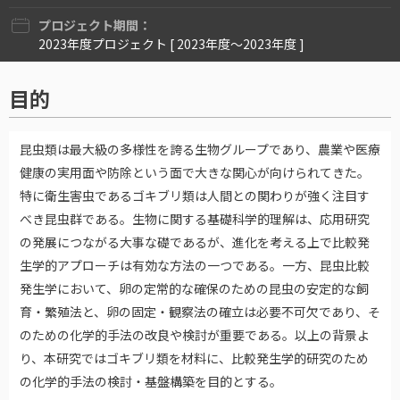
プロジェクト期間：
2023年度プロジェクト [ 2023年度〜2023年度 ]
目的
昆虫類は最大級の多様性を誇る生物グループであり、農業や医療
健康の実用面や防除という面で大きな関心が向けられてきた。
特に衛生害虫であるゴキブリ類は人間との関わりが強く注目す
べき昆虫群である。生物に関する基礎科学的理解は、応用研究
の発展につながる大事な礎であるが、進化を考える上で比較発
生学的アプローチは有効な方法の一つである。一方、昆虫比較
発生学において、卵の定常的な確保のための昆虫の安定的な飼
育・繁殖法と、卵の固定・観察法の確立は必要不可欠であり、そ
のための化学的手法の改良や検討が重要である。以上の背景よ
り、本研究ではゴキブリ類を材料に、比較発生学的研究のため
の化学的手法の検討・基盤構築を目的とする。