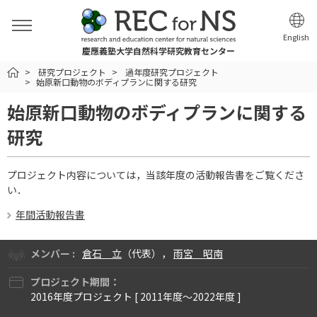
English
慶應義塾大学自然科学研究教育センター
HOME
研究プロジェクト
過年度研究プロジェクト
始原新口動物のボディプランに関する研究
始原新口動物のボディプランに関する
研究
プロジェクト内容については，当該年度の活動報告書をご覧くださ
い．
年間活動報告書
メンバー :
倉石 立
（代表），
雨宮 昭南
プロジェクト期間：
2016年度プロジェクト [ 2011年度〜2022年度 ]