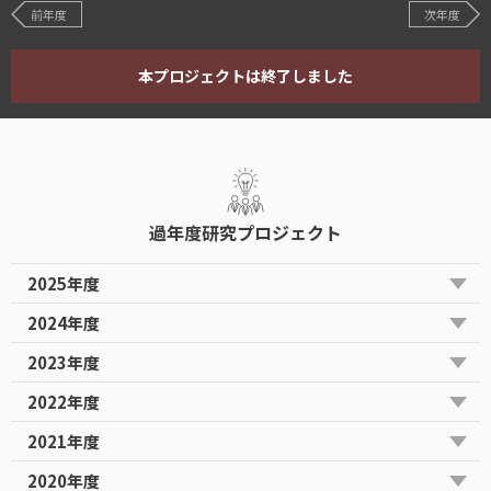
前年度
次年度
本プロジェクトは終了しました
過年度研究プロジェクト
2025年度
2024年度
2023年度
2022年度
2021年度
2020年度