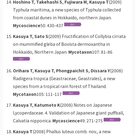
Hoshino T, Takehashi S, Fujiwara M, Kasuya T
(2009)
Typhula maritima, a new species of Typhula collected
from coastal dunes in Hokkaido, northern Japan.
Mycoscience
50: 430-437
Kasuya T, Sato S
(2009) Fructification of Collybia cirrata
on mummified gleba of Bovista dermoxantha in
Hokkaido, Northern Japan.
Mycotaxon
107: 81-86
Orihara T, Kasuya T, Phongpaichit S, Dissara Y
(2008)
Radiigera tropica (Geastraceae, Geastrales), a new
species from a tropical rain forest of Thailand.
Mycotaxon
105: 111-117
Kasuya T, Katumoto K
(2008) Notes on Japanese
Lycoperdaceae. 4. Validation of Japanese giant puffball,
Calvatia nipponica.
Mycoscience
49: 271-275
Kasuya T
(2008) Phallus luteus comb. nov., a new