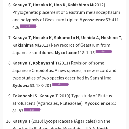
Kasuya T, Hosaka K, Uno K, Kakishima M
(2012)
Phylogenetic placement of Geastrum melanocephalum
and polyphyly of Geastrum triplex.
Mycoscience
53: 411-
426
Kasuya T, Hosaka K, Sakamoto H, Uchida A, Hoshino T,
Kakishima M
(2011) New records of Geastrum from
Japanese sand dunes.
Mycotaxon
118: 1-15
Kasuya T, Kobayashi T
(2011) Revision of some
Japanese Crepidotus: A new species, a new record and
type studies of two species described by Sanshi Imai.
Sydowia
63: 183-201
Takehashi S, Kasuya T
(2010) Type study of Pluteus
atrofuscens (Agaricales, Pluteaceae).
Mycoscience
51:
81-83
Kasuya T
(2010) Lycoperdaceae (Agaricales) on the
Beartooth Plateau, Rocky Mountains, U.S.A.
North