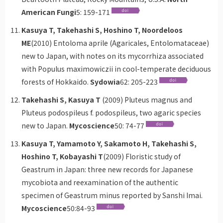
American Fungi
5: 159-171
Kasuya T, Takehashi S, Hoshino T, Noordeloos
ME
(2010) Entoloma aprile (Agaricales, Entolomataceae)
new to Japan, with notes on its mycorrhiza associated
with Populus maximowiczii in cool-temperate deciduous
forests of Hokkaido.
Sydowia
62: 205-223
Takehashi S, Kasuya T
(2009) Pluteus magnus and
Pluteus podospileus f. podospileus, two agaric species
new to Japan.
Mycoscience
50: 74-77
Kasuya T, Yamamoto Y, Sakamoto H, Takehashi S,
Hoshino T, Kobayashi T
(2009) Floristic study of
Geastrum in Japan: three new records for Japanese
mycobiota and reexamination of the authentic
specimen of Geastrum minus reported by Sanshi Imai.
Mycoscience
50:84-93