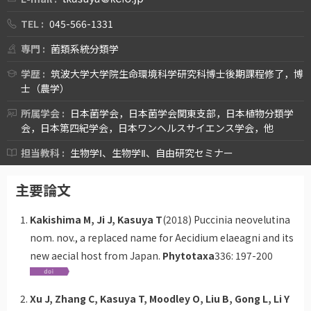
TEL :
045-566-1331
専門 :
菌類系統分類学
学歴 :
筑波大学大学院生命環境科学研究科博士後期課程修了，博
士（農学）
所属学会 :
日本菌学会，日本菌学会関東支部，日本植物分類学
会，日本第四紀学会，日本ワンヘルスサイエンス学会，他
担当教科 :
生物学Ⅰ、生物学Ⅱ、自由研究セミナー
主要論文
Kakishima M, Ji J, Kasuya T
(2018) Puccinia neovelutina
nom. nov., a replaced name for Aecidium elaeagni and its
new aecial host from Japan.
Phytotaxa
336: 197-200
Xu J, Zhang C, Kasuya T, Moodley O, Liu B, Gong L, Li Y