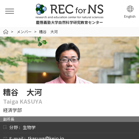
English
慶應義塾大学自然科学研究教育センター
HOME
メンバー
糟谷 大河
糟谷 大河
Taiga KASUYA
経済学部
副所長
分野 :
生物学
E-mail :