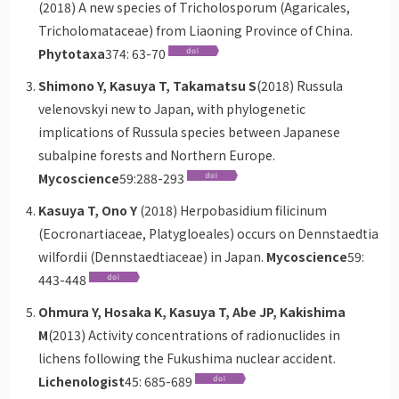
(2018) A new species of Tricholosporum (Agaricales,
Tricholomataceae) from Liaoning Province of China.
Phytotaxa
374: 63-70
Shimono Y, Kasuya T, Takamatsu S
(2018) Russula
velenovskyi new to Japan, with phylogenetic
implications of Russula species between Japanese
subalpine forests and Northern Europe.
Mycoscience
59:288-293
Kasuya T, Ono Y
(2018) Herpobasidium filicinum
(Eocronartiaceae, Platygloeales) occurs on Dennstaedtia
wilfordii (Dennstaedtiaceae) in Japan.
Mycoscience
59:
443-448
Ohmura Y, Hosaka K, Kasuya T, Abe JP, Kakishima
M
(2013) Activity concentrations of radionuclides in
lichens following the Fukushima nuclear accident.
Lichenologist
45: 685-689