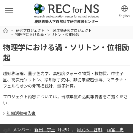
English
慶應義塾大学自然科学研究教育センター
HOME
研究プロジェクト
過年度研究プロジェクト
物理学における渦・ソリトン・位相励起
物理学における渦・ソリトン・位相励
起
超対称理論、量子色力学、高密度クォーク物質・核物質、中性子
星、高次元ソリトン、冷却原子気体、非従来型超伝導、マヨラナ・
フェルミオンの非可換統計、量子計算。
プロジェクト内容については，当該年度の活動報告書をご覧くださ
い．
年間活動報告書
メンバー :
新田 宗土
（代表），
阿武木 啓朗
，
雨宮 史