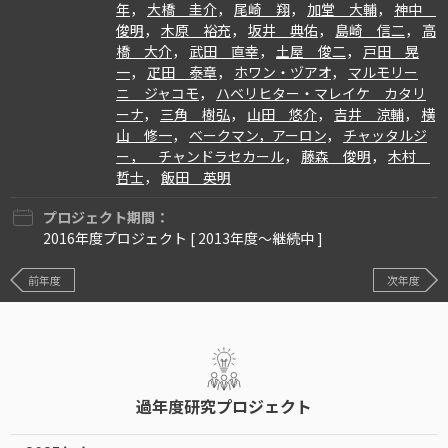
年
，
大橋 圭介
，
尾崎 翔
，
加堂 大輔
，
神中
俊明
，
木原 裕充
，
坂井 典佑
，
島崎 信二
，
高
橋 大介
，
武田 直幸
，
土屋 俊二
，
戸田 晃
一
，
疋田 泰章
，
ホワン・ヅアオ
，
マルモリー
ニ ジャコモ
，
ハベリヒター・マレイケ カタリ
ーナ
，
三角 樹弘
，
山田 悠介
，
吉井 涼輔
，
横
山 修一
，
ベークマン，アーロン
，
チャッタルジ
ー， チャンドラセカール
，
藤森 俊明
，
木村
哲士
，
飯田 英明
プロジェクト期間：
2016年度プロジェクト [ 2013年度〜継続中 ]
前年度
次年度
過年度研究プロジェクト