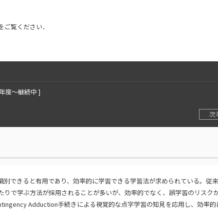
をご覧ください．
4年度〜継続中 ]
次
識別できると有用であり、効率的に学習できる学習法が求められている。従
たりで学ぶ方法が採用されることが多いが、効率的でなく、誤学習のリスク
tingency Adduction手続きによる視覚的な点字学習の知見を応用し、効率