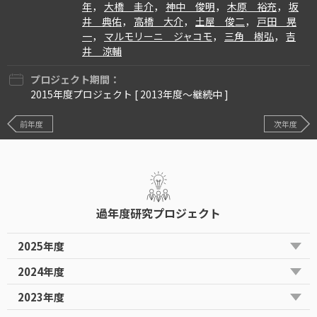
年
，
大橋 圭介
，
神中 俊明
，
木原 裕充
，
坂
井 典佑
，
高橋 大介
，
土屋 俊二
，
戸田 晃
一
，
マルモリーニ ジャコモ
，
三角 樹弘
，
吉
井 涼輔
プロジェクト期間：
2015年度プロジェクト [ 2013年度〜継続中 ]
前年度
次年度
過年度研究プロジェクト
2025年度
2024年度
2023年度