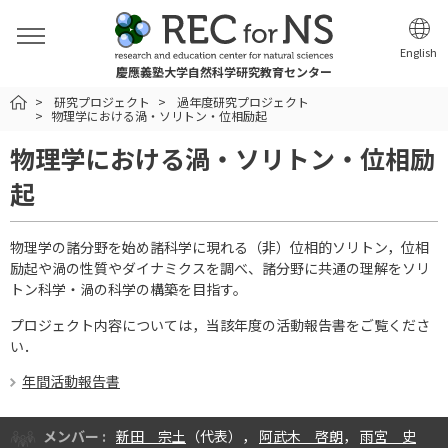
English
慶應義塾大学自然科学研究教育センター
HOME
研究プロジェクト
過年度研究プロジェクト
物理学における渦・ソリトン・位相励起
物理学における渦・ソリトン・位相励
起
物理学の諸分野を始め諸科学に現れる（非）位相的ソリトン，位相
励起や渦の性質やダイナミクスを調べ、諸分野に共通の理解をソリ
トン科学・渦の科学の構築を目指す。
プロジェクト内容については，当該年度の活動報告書をご覧くださ
い．
年間活動報告書
メンバー :
新田 宗土
（代表），
阿武木 啓朗
，
雨宮 史