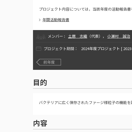
プロジェクト内容については，当該年度の活動報告書
年間活動報告書
メンバー :
土居 志織
（代表），
小瀬村 誠治
プロジェクト期間：
2024年度プロジェクト [ 202
前年度
目的
バクテリアに広く保存されたファージ様粒子の機能を
内容