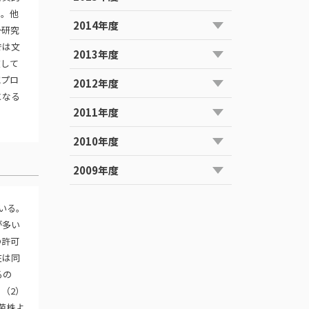
る。他
2014年度
一研究
では文
2013年度
在して
究プロ
2012年度
となる
2011年度
2010年度
2009年度
ている。
が多い
の許可
在は同
るの
（2）
菌株よ