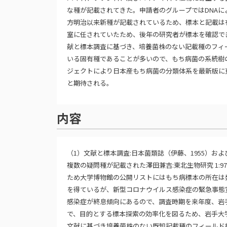
な種が記載されてきた。申請者のグループではDNA
方明治以来新種が記載されているため、標本と記載は
室に任されていたため、後年の研究者が標本を確認で
献と標本調査に基づき、培養菌株のない記載種のフィ
いる固有種であることが多いので、もち病菌の系統樹
ジェクトにより日本産もち病菌の分類体系を最新版に
と期待される。
内容
（1）文献と標本調査:日本菌類誌（伊藤、1955）および
複数の疑問種が記載された澤田兼吉:東北生物研究 1:9
ため大学博物館の公開リストにはもち病標本の所在は
を得ているが、新型コロナウイルス感染症の緊急事態
感染症が終息傾向にあるので、調査時期を来年度、岩手
で、目的とする標本探索の効率化を図るため、岩手大
文献に基づき培養菌株のない既知記載種のフィールド