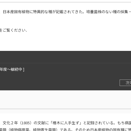
、日本産固有植物に特異的な種が記載されてきた。培養菌株のない種の採集
をご覧ください．
2年度〜継続中 ]
次
文化２年（1805）の文献に「椿木に人手生ず」と記録されている。もち病
菌類（植物病原菌、植物寄生菌類）である。そのため日本産植物の固有種に