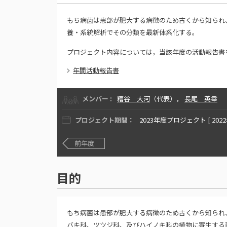
もち病菌は患部が肥大する病徴のため古くから知られ
養・系統解析でその分類を最新体系化する。
プロジェクト内容については，当該年度の活動報告書
年間活動報告書
メンバー :
糟谷 大河
（代表），
長尾 英幸
プロジェクト期間：
2023年度プロジェクト [ 202
前年度
目的
もち病菌は患部が肥大する病徴のため古くから知られ、
バキ科、ツツジ科、及びハイノキ科の植物に寄生する