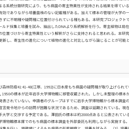
による系統分類研究により、もち病菌の寄主特異性が支持される結果を得てい
有効でありながら培養菌株のない記載種がある。加えて標本の管理が大学の
きずに不明種や疑問種に位置付けられている種もある。本研究プロジェクト
ールド採集と培養を試み、抽出したDNAより系統解析を行う。寄主植物は局
の位置づけから寄主特異性という解釈がさらに支持されると思われる。本研
更新し、寄生性の進化について植物の進化と対比しながら論じることが可能
森林防疫41:41-48(江塚、1992)に日本産もち病菌の疑問種が取り上げられ
7, 1950の標本が近年岩手大学博物館に移管収蔵された。しかし未整理の標本
発表されていない。申請者のグループはすでに岩手大学博物館から標本調査
宣言発令地からの訪問が困難な状況であるため、調査は延期されている。現
大学と交渉する予定である。澤田氏の標本は約2000点あると公表されてい
学博物館標本庫でのもち病菌の標本調査を外部委託も利用しながら実施する。
採集を行い、顕微鏡によるもち病菌の形態観察と、培養を試みる。（3）培養