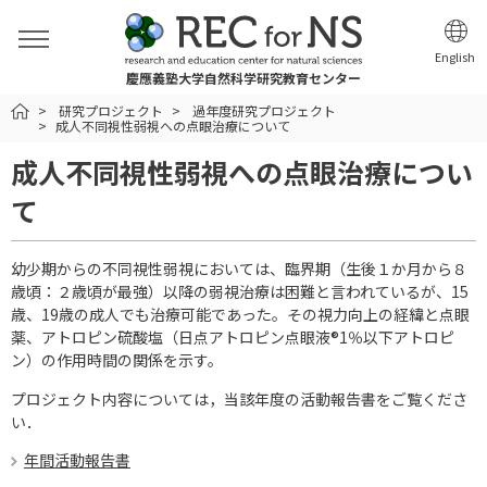
English
慶應義塾大学自然科学研究教育センター
HOME
研究プロジェクト
過年度研究プロジェクト
成人不同視性弱視への点眼治療について
成人不同視性弱視への点眼治療につい
て
幼少期からの不同視性弱視においては、臨界期（生後１か月から８
歳頃：２歳頃が最強）以降の弱視治療は困難と言われているが、15
歳、19歳の成人でも治療可能であった。その視力向上の経緯と点眼
薬、アトロピン硫酸塩（日点アトロピン点眼液®1％以下アトロピ
ン）の作用時間の関係を示す。
プロジェクト内容については，当該年度の活動報告書をご覧くださ
い．
年間活動報告書