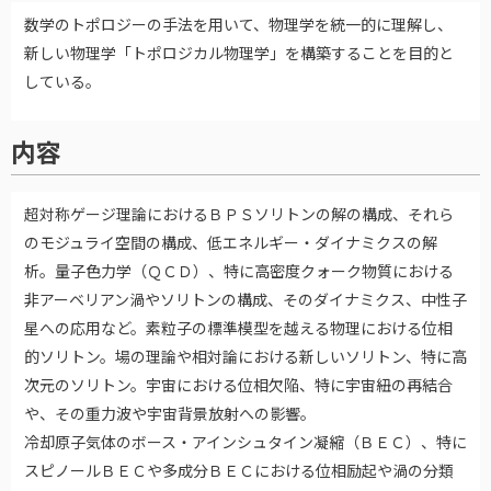
数学のトポロジーの手法を用いて、物理学を統一的に理解し、
新しい物理学「トポロジカル物理学」を構築することを目的と
している。
内容
超対称ゲージ理論におけるＢＰＳソリトンの解の構成、それら
のモジュライ空間の構成、低エネルギー・ダイナミクスの解
析。量子色力学（ＱＣＤ）、特に高密度クォーク物質における
非アーベリアン渦やソリトンの構成、そのダイナミクス、中性子
星への応用など。素粒子の標準模型を越える物理における位相
的ソリトン。場の理論や相対論における新しいソリトン、特に高
次元のソリトン。宇宙における位相欠陥、特に宇宙紐の再結合
や、その重力波や宇宙背景放射への影響。
冷却原子気体のボース・アインシュタイン凝縮（ＢＥＣ）、特に
スピノールＢＥＣや多成分ＢＥＣにおける位相励起や渦の分類