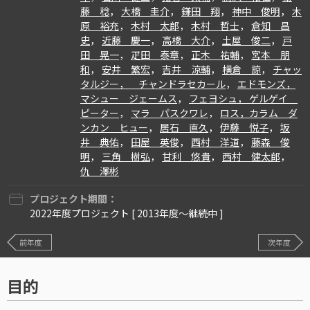
藤 稔
，
大橋 圭介
，
鎌田 翔
，
神中 俊明
，
木
原 裕充
，
木村 太郎
，
木村 哲士
，
倉知 昌
史
，
近藤 慶一
，
高橋 大介
，
土屋 俊二
，
戸
田 晃一
，
疋田 泰章
，
正木 祐輔
，
宮本 朋
和
，
安井 繁宏
，
吉井 涼輔
，
横倉 諒
，
チャッ
タルジー， チャンドラセカール
，
エドモンズ，
マシュー ジェームス
，
フェヨシュ， ゲルゲイ
ピーター
，
マラ パスクワレ
，
ロス，カラム ダ
ンカン ヒュー
，
居石 直久
，
伊藤 悦子
，
坂
井 典佑
，
田屋 英俊
，
西村 洋道
，
藤森 俊
明
，
三角 樹弘
，
甘利 悠貴
，
西村 健太郎
，
仇 澤彬
プロジェクト期間：
2022年度プロジェクト [ 2013年度〜継続中 ]
前年度
次年度
目的