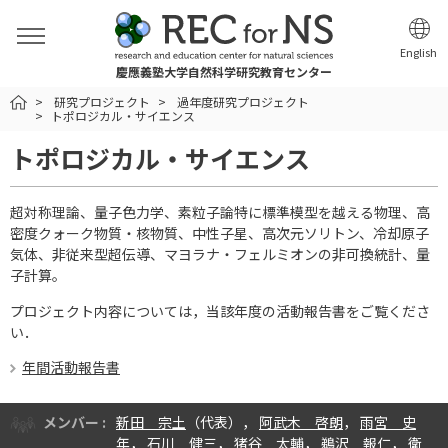
English
慶應義塾大学自然科学研究教育センター
HOME
研究プロジェクト
過年度研究プロジェクト
トポロジカル・サイエンス
トポロジカル・サイエンス
超対称理論、量子色力学、素粒子論特に標準模型を越える物理、高
密度クォーク物質・核物質、中性子星、高次元ソリトン、冷却原子
気体、非従来型超伝導、マヨラナ・フェルミオンの非可換統計、量
子計算。
プロジェクト内容については，当該年度の活動報告書をご覧くださ
い．
年間活動報告書
メンバー :
新田 宗土
（代表），
阿武木 啓朗
，
雨宮 史
年
，
石川 健三
，
猪谷 太輔
，
鵜沢 報仁
，
衛