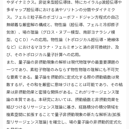
やダイナミクス。非従来型超伝導体、特にカイラルp波超伝導や
多ギャップ超伝導における渦やソリトンの分類やダイナミク
ス。フェルミ粒子系のボゴリューボフ・ドジャン方程式の自己
無頓着な厳密解の構成と、物性論（超伝導、フェルミ冷却原子
気体）、場の理論（グロス・ヌブー模型、南部ヨナラシノ模
型、ＱＣＤ）への応用。物性論（トポロジカル超伝導・絶縁体
など）におけるマヨラナ・フェルミオンと渦の非可換統計、及
び、そのトポロジカル量子計算への応用。
また、量子論の非摂動現象の解析は現代物理学の最重要課題の
一つであり、素粒子物理のみならず物性物理の理解にも不可欠
な要素である。量子論を摂動的に定式化する際の摂動級数は発
散するが，その和を厳密に意味づけることは可能であり、その結
果は非摂動効果と密接な関係がある。これがリサージェンス理
論の本質である。本研究においては、摂動級数と非摂動効果を
結びつけるリサージェンス理論に基き、経路積分の積分領域を
複素空間に拡張することで量子非摂動現象の新たな解析法(拡張
型リサージェンス理論) を確立し、場の量子論の非摂動的定式化