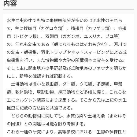
内容
水生昆虫の中でも特に未解明部分が多いのは流水性のそれら
で、主に蜉蝣目（カゲロウ類）、襀翅目（カワゲラ類）、毛翅
目（トビケラ類）、双翅目（ガガンボ、ユスリカ、ブユ等）
の、何れも幼虫である（蛹になるものはそれも含む）。河川で
の幼虫・蛹採集、羽化トラップやネットスィーピングによる成
虫採集を行い、また博物館や大学の所蔵標本の貸与を受ける。
そして主に関東地方の平野部及び丘陵地帯のファウナを明らか
にし、新種を確認すれば記載する。
土壌動物は微小な昆虫類、ダニ類、クモ類、多足類、甲殻
類、軟体動物、環形動物、線形動物など多岐に渡り、これらを
主にツルグレン装置により採集する。そこから先は上記の水生
昆虫に記載の方法論と共通である。
どちらの動物相に関しても、水質汚染や土壌汚染（またはそ
の回復）との関連は可能な限り考察する。
これら一連の研究により、高等学校における「生物の多様性と