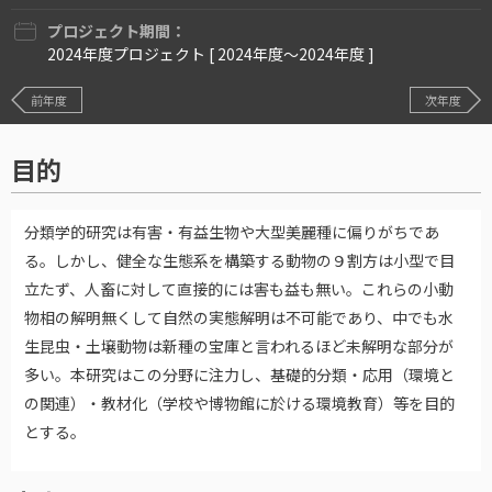
プロジェクト期間：
2024年度プロジェクト [ 2024年度〜2024年度 ]
前年度
次年度
目的
分類学的研究は有害・有益生物や大型美麗種に偏りがちであ
る。しかし、健全な生態系を構築する動物の９割方は小型で目
立たず、人畜に対して直接的には害も益も無い。これらの小動
物相の解明無くして自然の実態解明は不可能であり、中でも水
生昆虫・土壌動物は新種の宝庫と言われるほど未解明な部分が
多い。本研究はこの分野に注力し、基礎的分類・応用（環境と
の関連）・教材化（学校や博物館に於ける環境教育）等を目的
とする。