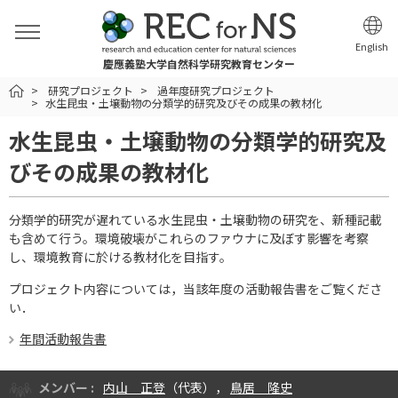
English
慶應義塾大学自然科学研究教育センター
HOME
研究プロジェクト
過年度研究プロジェクト
水生昆虫・土壌動物の分類学的研究及びその成果の教材化
水生昆虫・土壌動物の分類学的研究及
びその成果の教材化
分類学的研究が遅れている水生昆虫・土壌動物の研究を、新種記載
も含めて行う。環境破壊がこれらのファウナに及ぼす影響を考察
し、環境教育に於ける教材化を目指す。
プロジェクト内容については，当該年度の活動報告書をご覧くださ
い．
年間活動報告書
メンバー :
内山 正登
（代表），
鳥居 隆史