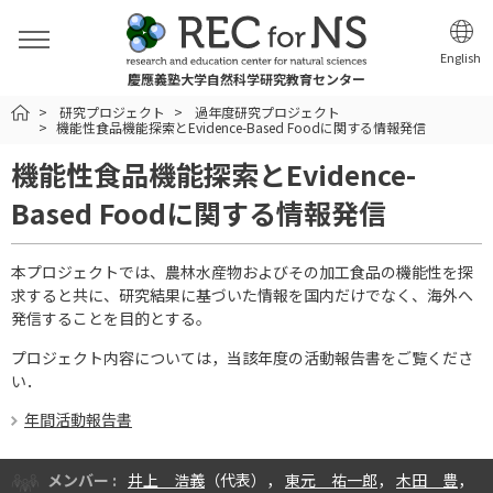
English
慶應義塾大学自然科学研究教育センター
HOME
研究プロジェクト
過年度研究プロジェクト
機能性食品機能探索とEvidence-Based Foodに関する情報発信
機能性食品機能探索とEvidence-
Based Foodに関する情報発信
本プロジェクトでは、農林水産物およびその加工食品の機能性を探
求すると共に、研究結果に基づいた情報を国内だけでなく、海外へ
発信することを目的とする。
プロジェクト内容については，当該年度の活動報告書をご覧くださ
い．
年間活動報告書
メンバー :
井上 浩義
（代表），
東元 祐一郎
，
木田 豊
，