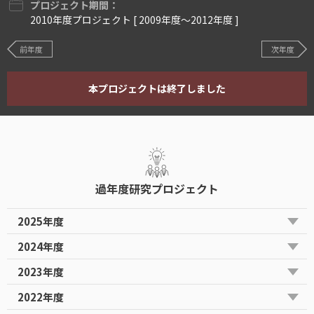
プロジェクト期間：
2010年度プロジェクト [ 2009年度〜2012年度 ]
前年度
次年度
本プロジェクトは終了しました
過年度研究プロジェクト
2025年度
2024年度
2023年度
2022年度