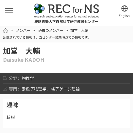
English
慶應義塾大学自然科学研究教育センター
HOME
メンバー
過去のメンバー
加堂 大輔
記載されている情報は、当センター離籍時点での情報です。
加堂 大輔
Daisuke KADOH
分野 :
物理学
専門 :
素粒子物理学，格子ゲージ理論
趣味
将棋