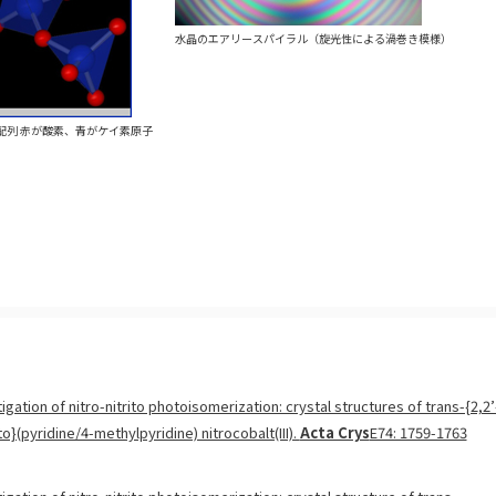
水晶のエアリースパイラル（旋光性による渦巻き模様）
配列 赤が酸素、青がケイ素原子
gation of nitro-nitrito photoisomerization: crystal structures of trans-{2,2’
o}(pyridine/4-methylpyridine) nitrocobalt(III).
Acta Crys
E74: 1759-1763