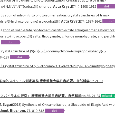
gation of nitro-nitrito photoisomerization: crystal structure of trans-
 N,N’,N’’,N’’’)cobalt(III) chloride.
Acta Cryst
E74： 1908-1912
tigation of nitro-nitrito photoisomerization: crystal structures of trans-
ine/3-hydroxy-pyridine) nitrocobalt(III)
Acta Cryst
E74: 1637-1642
igation of solid-state photochemical nitro-nitrito linkageisomerization:crys
anato)nitrocobalt(III) salts: thiocyanate, chloride monohydrate, and perchl
1
 Crystal structure of (S)-(+)-5-(3-bromo/chloro-4-isopropoxyphenyl)-5-
84-187
15) Crystal structure of 5,5′-dibromo-3,3′-di-tert-butyl-6,6′-dimethylbiphenyl
法による赤外スペクトル測定実験
慶應義塾大学日吉紀要、自然科学
56: 21-34
リースパイラルの観察」
慶應義塾大学日吉紀要、自然科学
No.55, 21-37
T. Sugai
(2013) Synthesis of Okicamelliaside, a Glucoside of Ellagic Acid wit
echnol. Biochem.
77, 810-813