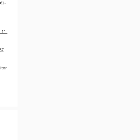
 61-
 11-
57
itor