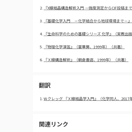
2.
『X線結晶構造解析入門 －強度測定からCIF投稿ま
3.
『基礎化学入門 －化学結合から地球環境まで－』（
4.
『生命科学のための基礎シリーズ 化学』（実教出版、
5.
『物理化学演習』（裳華房、1999年）（共著）
6.
『Ｘ線構造解析』（朝倉書店、1999年）（共著）
翻訳
1.
W.クレッグ 『Ｘ線結晶学入門』（化学同人、2017
関連リンク