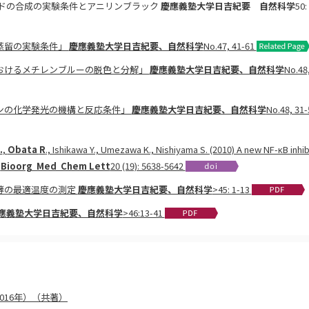
アニリドの合成の実験条件とアニリンブラック
慶應義塾大学日吉紀要 自然科学
50:
ール蒸留の実験条件」
慶應義塾大学日吉紀要、自然科学
No.47, 41-61
験におけるメチレンブルーの脱色と分解」
慶應義塾大学日吉紀要、自然科学
No.48,
ゲニンの化学発光の機構と反応条件」
慶應義塾大学日吉紀要、自然科学
No.48, 31-
.
,
Obata
R
., Ishikawa Y., Umezawa K., Nishiyama S. (2010) A new NF-κB inhib
.
Bioorg Med Chem Lett
20 (19): 5638-5642
ル発酵の最適温度の測定
慶應義塾大学日吉紀要、自然科学
>45: 1-13
應義塾大学日吉紀要、自然科学
>46:13-41
016年）（共著）