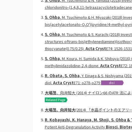
S. Ohba
, M. Tsuchimoto & N. Yamada (2018) Investi
chloridonitro-(1,4,8,11-tetraazacyclotetradecane-κ4
S. Ohba
, M. Tsuchimoto & H. Miyazaki (2018) Inves
bis(acetylacetonato-O,O')(pyridine/4-methyl-pyrid
S. Ohba
, M. Tsuchimoto & S. Kurachi (2018) Invest
structures oftrans-bis(ethylenediamine)(isothiocy
thiocyanate(0.75/0.25).
Acta Cryst
E74: 1526-153
S. Ohba
, M. Koura, H. Sumida & K. Shibuya (2016)
methylimidazolidine-2,4-dione.
Acta Cryst
E72: 1
R. Obata, S. Ohba
, Y. Einaga & S. Nishiyama (20
diol.
Acta Cryst
E71: o278-o279
大場茂
、向井知大 (2014) ナイロン66 のATR 
大場茂、向井知大
(2014) 「水晶ポイントのエア
R. Kobayashi, K. Hanaya, M. Shoji, S. Ohba & 
Potent Anti-Degranulation Activity
Biosci. Biot