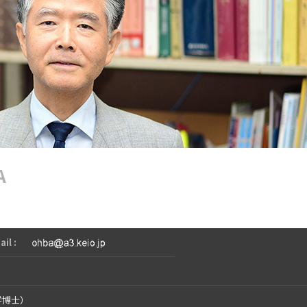
A
il :
学博士）