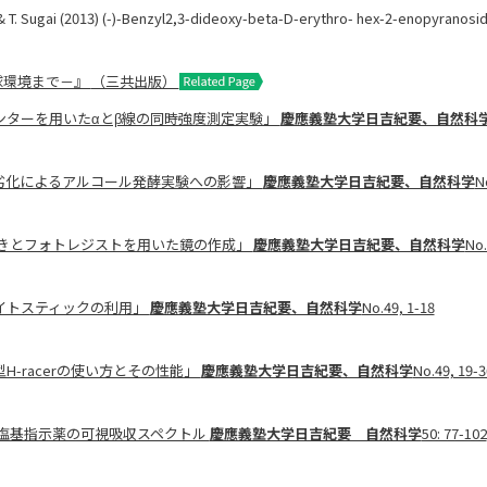
i & T. Sugai (2013) (-)-Benzyl2,3-dideoxy-beta-D-erythro- hex-2-enopyranosid
地球環境まで－』
（三共出版）
カウンターを用いたαとβ線の同時強度測定実験」
慶應義塾大学日吉紀要、自然科
経年劣化によるアルコール発酵実験への影響」
慶應義塾大学日吉紀要、自然科学
N
解めっきとフォトレジストを用いた鏡の作成」
慶應義塾大学日吉紀要、自然科学
No.
のライトスティックの利用」
慶應義塾大学日吉紀要、自然科学
No.49, 1-18
型H-racerの使い方とその性能」
慶應義塾大学日吉紀要、自然科学
No.49, 19-3
定と酸塩基指示薬の可視吸収スペクトル
慶應義塾大学日吉紀要 自然科学
50: 77-102