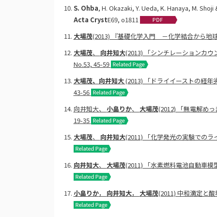
S. Ohba
, H. Okazaki, Y. Ueda, K. Hanaya, M. Shoj
Acta Cryst
E69, o1811
大場茂
(2013) 『基礎化学入門 －化学結合から
大場茂
、
向井知大
(2013) 「シンチレーション
No.53, 45-59
大場茂、向井知大
(2013) 「ドライイーストの
43-56
向井知大、
小畠りか
、
大場茂
(2012) 「無電
19-35
大場茂
、
向井知大
(2011) 「化学発光の実験で
向井知大
、
大場茂
(2011) 「水素燃料電池自動車模
小畠りか
，
向井知大
，
大場茂
(2011) 中和滴