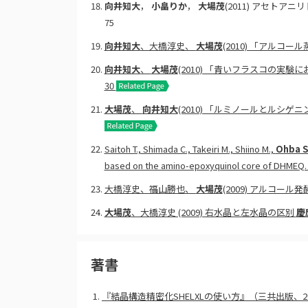
向井知大
，
小畠りか
，
大場茂
(2011) アセト
75
向井知大
、大橋淳史、
大場茂
(2010) 「アルコ
向井知大
、
大場茂
(2010) 「青いフラスコの実
30
大場茂
、
向井知大
(2010) 「ルミノールとルシ
Saitoh T., Shimada C., Takeiri M., Shiino M.,
Ohba S
based on the amino-epoxyquinol core of DHMEQ
大橋淳史、福山勝也、
大場茂
(2009) アルコー
大場茂
、大橋淳史 (2009) 右水晶と左水晶の区別
慶
著書
1.
『結晶構造精密化SHELXLの使い方』（三共出版、2