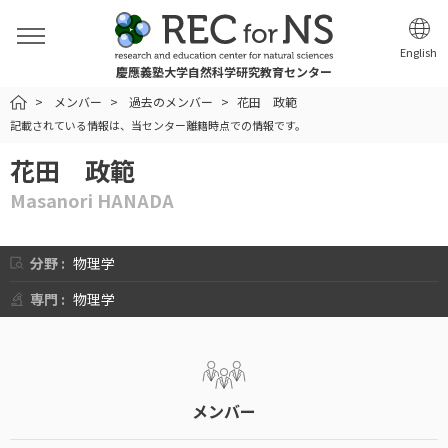
English
慶應義塾大学自然科学研究教育センター
HOME
メンバー
過去のメンバー
花田 政範
記載されている情報は、当センター離籍時点での情報です。
花田 政範
Masanori HANADA
分野 :
物理学
専門 :
物理学
メンバー