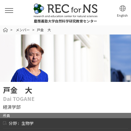
English
慶應義塾大学自然科学研究教育センター
HOME
メンバー
戸金 大
戸金 大
Dai TOGANE
経済学部
所員
分野 :
生物学