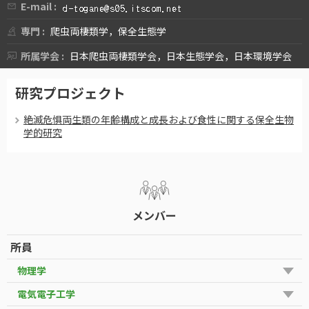
E-mail :
専門 :
爬虫両棲類学，保全生態学
所属学会 :
日本爬虫両棲類学会，日本生態学会，日本環境学会
研究プロジェクト
絶滅危惧両生類の年齢構成と成長および食性に関する保全生物
学的研究
メンバー
所員
物理学
電気電子工学