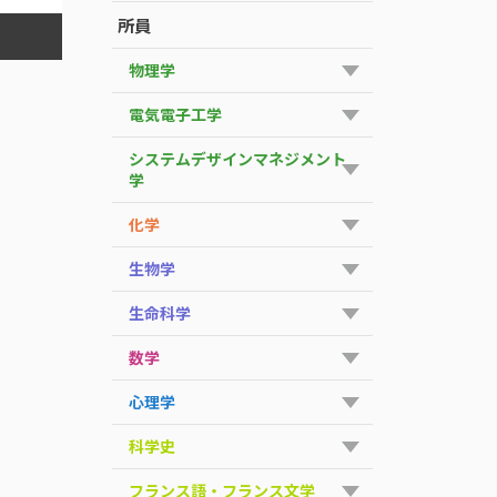
所員
物理学
電気電子工学
システムデザインマネジメント
学
化学
生物学
生命科学
数学
心理学
科学史
フランス語・フランス文学