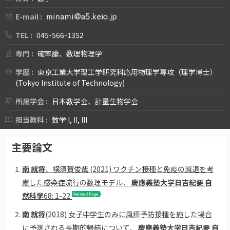
E-mail :
TEL :
045-566-1352
専門 :
確率論、数理物理学
学歴 :
東京工業大学理工学研究科応用物理学専攻（理学博士）
(Tokyo Institute of Technology)
所属学会 :
日本数学会、計量生物学会
担当教科 :
数学 I, II, III
主要論文
南 就将
、横須賀俊哉 (2021) ワクチン接種と免疫の減退を考
慮した感染症流行の数理モデル．
慶應義塾大学日吉紀要 自
然科学
68: 1-22
南 就将
(2018) 女子中学生のみに風疹予防接種を施した場合
に予測される長期的帰結について．
慶應義塾大学日吉紀要 自