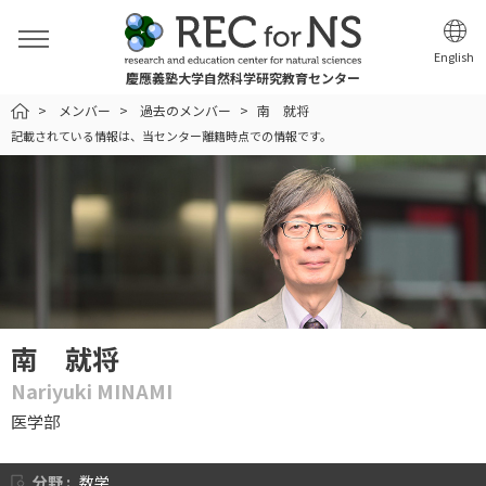
English
慶應義塾大学自然科学研究教育センター
HOME
メンバー
過去のメンバー
南 就将
記載されている情報は、当センター離籍時点での情報です。
南 就将
Nariyuki MINAMI
医学部
分野 :
数学