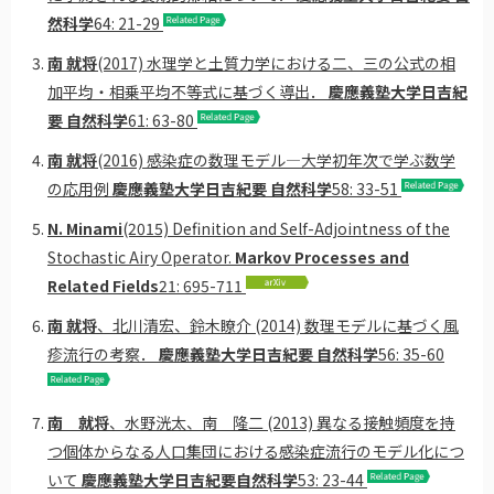
然科学
64: 21-29
南 就将
(2017) 水理学と土質力学における二、三の公式の相
加平均・相乗平均不等式に基づく導出．
慶應義塾大学日吉紀
要 自然科学
61: 63-80
南 就将
(2016) 感染症の数理モデル―大学初年次で学ぶ数学
の応用例
慶應義塾大学日吉紀要 自然科学
58: 33-51
N. Minami
(2015) Definition and Self-Adjointness of the
Stochastic Airy Operator.
Markov Processes and
Related Fields
21: 695-711
南 就将
、北川清宏、鈴木瞭介 (2014) 数理モデルに基づく風
疹流行の考察．
慶應義塾大学日吉紀要 自然科学
56: 35-60
南 就将
、水野洸太、南 隆二 (2013) 異なる接触頻度を持
つ個体からなる人口集団における感染症流行のモデル化につ
いて
慶應義塾大学日吉紀要自然科学
53: 23-44