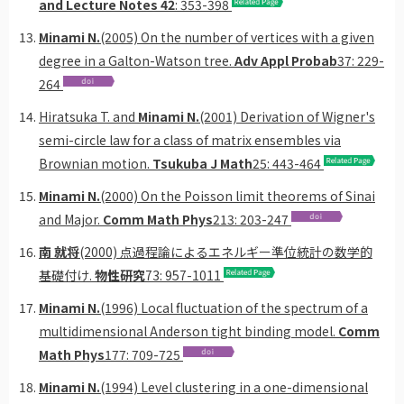
and Lecture Notes 42
: 353-398
Minami N.
(2005) On the number of vertices with a given
degree in a Galton-Watson tree.
Adv Appl Probab
37: 229-
264
Hiratsuka T. and
Minami N.
(2001) Derivation of Wigner's
semi-circle law for a class of matrix ensembles via
Brownian motion.
Tsukuba J Math
25: 443-464
Minami N.
(2000) On the Poisson limit theorems of Sinai
and Major.
Comm Math Phys
213: 203-247
南 就将
(2000) 点過程論によるエネルギー準位統計の数学的
基礎付け.
物性研究
73: 957-1011
Minami N.
(1996) Local fluctuation of the spectrum of a
multidimensional Anderson tight binding model.
Comm
Math Phys
177: 709-725
Minami N.
(1994) Level clustering in a one-dimensional