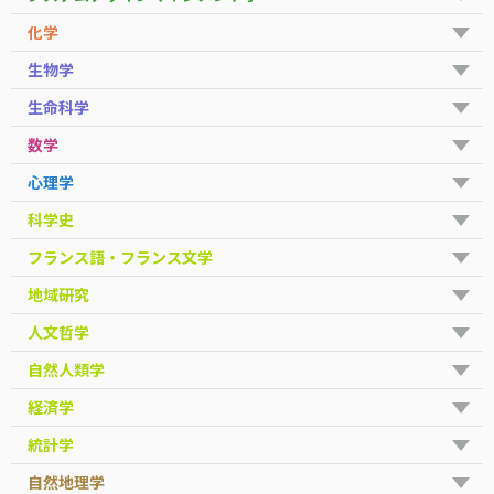
化学
生物学
生命科学
数学
心理学
科学史
フランス語・フランス文学
地域研究
人文哲学
自然人類学
経済学
統計学
自然地理学