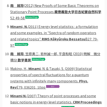
南 就将
(2012) New Proofs of Some Basic Theorems on
Stationary Point Processes
慶應義塾大学日吉紀要自然科学
52: 49-58
Minami, N.
(2011) Energy level statistics : a formulation
and some examples. in "Spectra of random operators
and related topics".
RIMS Kôkyûroku Bessatsu
B27: 79-
97
南 就将
, 笠原勇二, 若林誠一郎, 平良和昭 (2010) 明解 微分
積分
数学書房
Makino, H.,
Minami
, N. & Tasaki, S. (2009) Statistical
properties of spectral fluctuations for a quantum
systems with infinitely many components.
Phys.
Rev
E79, 036201, 10pp
Minami N.
(2007) Theory of point processes and some
basic notions in energy level statistics.
CRM Proceedings