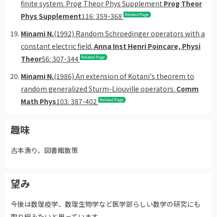
finite system. Prog Theor Phys Supplement
Prog Theor
Phys Supplement
116: 359-368
Minami N.
(1992) Random Schroedinger operators with a
constant electric field.
Anna Inst Henri Poincare, Physi
Theor
56: 307-344
Minami N.
(1986) An extension of Kotani's theorem to
random generalized Sturm-Liouville operators.
Comm
Math Phys
103: 387-402
趣味
古本漁り、図書館散策
望み
今後は数理疫学、数理生物学など医学部らしい数学の研究にも
取り組みたいと思っています