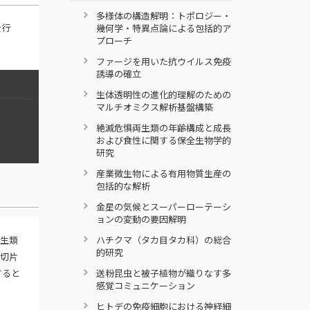
多様体の構造解明：トポロジー・
を行
幾何学・特異点論による包括的ア
プローチ
ファージを用いた抗ウイルス免疫
誘導の確立
生体透明性の進化的理解のための
マルチオミクス解析基盤構築
絶滅危惧両生類の年齢構成と成長
および食性に関する保全生物学的
研究
産業微生物による有用物質生産の
包括的な解析
金星の気候とスーパーローテーシ
ョンの変動の要因解明
両生類
ハチクマ（タカ目タカ科）の総合
的研究
骨切片
すると
送粉昆虫と被子植物が織りなす多
感覚コミュニケーション
ヒトデの免疫細胞における神経細