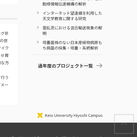
胞様情報伝達機構の解析
インターネット望遠鏡を利用した
天文学教育に関する研究
雲乱流における混合輸送現象の解
ング状
明
群の世
培養菌株のない日本産植物病原も
マイク
ち病菌の採集・培養・系統解析
させ胃
的な方
過年度のプロジェクト一覧
て行う
ダメー
Keio University Hiyoshi Campus
P