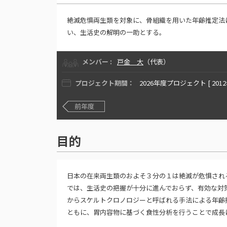
絶滅危惧両生類を対象に、骨組織を用いた年齢推定法
い、生活史の解明の一助とする。
メンバー :
戸金 大
（代表）
プロジェクト期間：
2026年度プロジェクト [ 201
前年度
目的
日本の在来両生類のおよそ３分の１は絶滅が危惧され
では、生活史の把握が十分に進んでおらず、有効な対
からスケルトクロノロジーと呼ばれる手法による年齢
ともに、胃内容物に基づく食性分析を行うことで成長