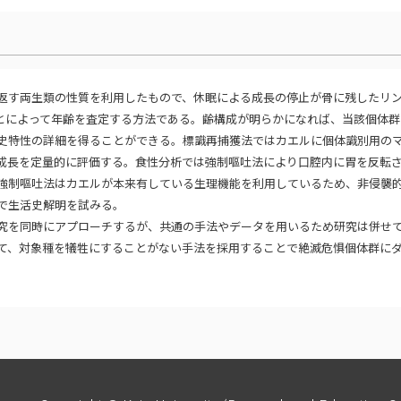
返す両生類の性質を利用したもので、休眠による成長の停止が骨に残したリ
th）を調べることによって年齢を査定する方法である。齢構成が明らかになれば、当該個体
史特性の詳細を得ることができる。標識再捕獲法ではカエルに個体識別用の
成長を定量的に評価する。食性分析では強制嘔吐法により口腔内に胃を反転
強制嘔吐法はカエルが本来有している生理機能を利用しているため、非侵襲
で生活史解明を試みる。
究を同時にアプローチするが、共通の手法やデータを用いるため研究は併せ
て、対象種を犠牲にすることがない手法を採用することで絶滅危惧個体群に