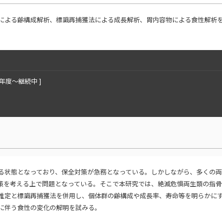
による齢構成解析、標識再捕獲法による成長解析、胃内容物による食性解析
2年度〜継続中 ]
る状態となっており、保全対策が急務となっている。しかしながら、多くの
策を考える上で問題となっている。そこで本研究では、絶滅危惧両生類の指
推定と標識再捕獲法を併用し、個体群の齢構成や成長率、寿命等を明らかに
に伴う食性の変化の解明を試みる。