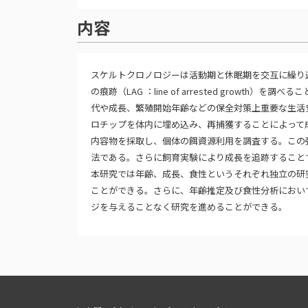
内容
スケルトクロノロジーは活動期と休眠期を交互に繰り
の痕跡（LAG ：line of arrested grow
代や成長、繁殖開始年齢などの保全対策上重要な生活
ロチップを体内に埋め込み、再捕獲することによって
内容物を採取し、個体の餌資源利用を調査する。この
法である。さらに飼育実験により成長を追跡すること
本研究では年齢、成長、食性というそれぞれ独立の研
ことができる。さらに、年齢推定及び食性分析におい
ジを与えることなく研究を進めることができる。