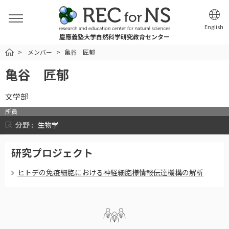
English
慶應義塾大学自然科学研究教育センター
HOME
メンバー
亀谷 匠郁
亀谷 匠郁
文学部
所員
分野 :
生物学
研究プロジェクト
ヒトデの免疫細胞における神経細胞様情報伝達機構の解析