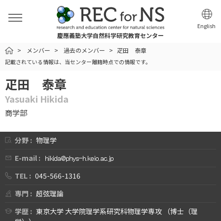
English
慶應義塾大学自然科学研究教育センター
HOME
メンバー
過去のメンバー
疋田 泰章
記載されている情報は、当センター離籍時点での情報です。
疋田 泰章
Yasuaki Hikida
商学部
分野 :
物理学
E-mail :
TEL :
045-566-1316
専門 :
超弦理論
学歴 :
東京大学 大学院理学系研究科物理学専攻 （博士（理