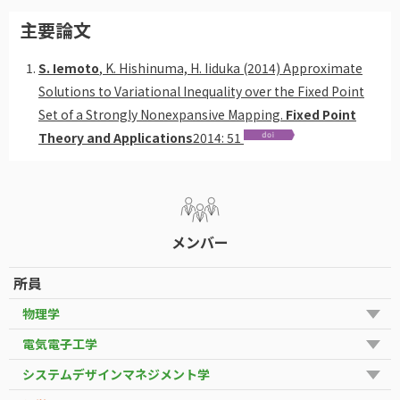
主要論文
S. Iemoto
, K. Hishinuma, H. Iiduka (2014) Approximate
Solutions to Variational Inequality over the Fixed Point
Set of a Strongly Nonexpansive Mapping.
Fixed Point
Theory and Applications
2014: 51
メンバー
所員
物理学
電気電子工学
システムデザインマネジメント学