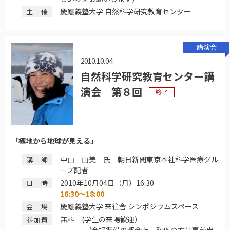
慶應義塾大学 自然科学研究教育センター
主催
講演会
2010.10.04
自然科学研究教育センター講
演会 第８回
終了
「極地から地球が見える」
中山 由美 氏 朝日新聞東京本社科学医療グル
講師
ープ記者
2010年10月04日（月）16:30
日時
16:30～18:00
慶應義塾大学 来往舎 シンポジウムスペース
会場
無料 (学生の来場歓迎）
参加費
(会場準備の都合上、塾外の方は事前申