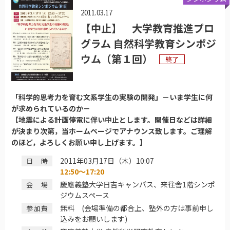
2011.03.17
【中止】 大学教育推進プロ
グラム 自然科学教育シンポジ
ウム（第１回）
終了
「科学的思考力を育む文系学生の実験の開発」－いま学生に何
が求められているのか－
【地震による計画停電に伴い中止とします。開催日などは詳細
が決まり次第，当ホームページでアナウンス致します。ご理解
のほど，よろしくお願い申し上げます。】
2011年03月17日（木）10:07
日時
12:50～17:20
慶應義塾大学日吉キャンパス、来往舎1階シンポ
会場
ジウムスペース
無料 (会場準備の都合上、塾外の方は事前申し
参加費
込みをお願いします)