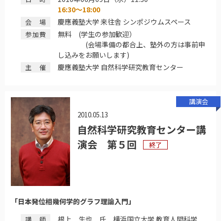
16:30～18:00
慶應義塾大学 来往舎 シンポジウムスペース
会場
無料 (学生の参加歓迎）
参加費
(会場準備の都合上、塾外の方は事前申
し込みをお願いします)
慶應義塾大学 自然科学研究教育センター
主催
講演会
2010.05.13
自然科学研究教育センター講
演会 第５回
終了
「日本発位相幾何学的グラフ理論入門」
根上 生也 氏 横浜国立大学 教育人間科学
講師