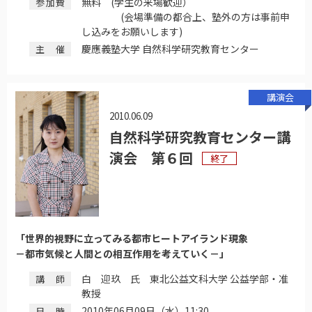
無料 (学生の来場歓迎）
参加費
(会場準備の都合上、塾外の方は事前申
し込みをお願いします)
慶應義塾大学 自然科学研究教育センター
主催
講演会
2010.06.09
自然科学研究教育センター講
演会 第６回
終了
「世界的視野に立ってみる都市ヒートアイランド現象
－都市気候と人間との相互作用を考えていく－」
白 迎玖 氏 東北公益文科大学 公益学部・准
講師
教授
2010年06月09日（水）11:30
日時