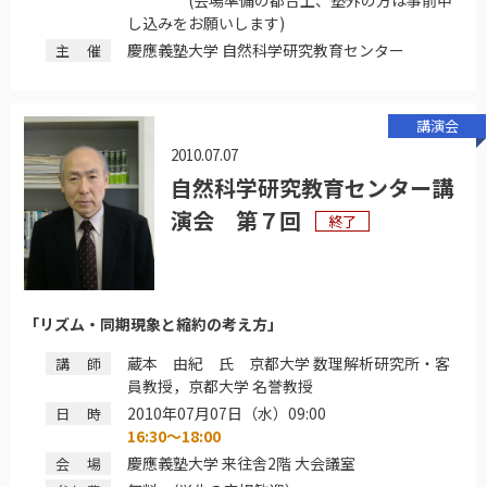
し込みをお願いします)
慶應義塾大学 自然科学研究教育センター
主催
講演会
2010.07.07
自然科学研究教育センター講
演会 第７回
終了
「リズム・同期現象と縮約の考え方」
蔵本 由紀 氏 京都大学 数理解析研究所・客
講師
員教授，京都大学 名誉教授
2010年07月07日（水）09:00
日時
16:30～18:00
慶應義塾大学 来往舎2階 大会議室
会場