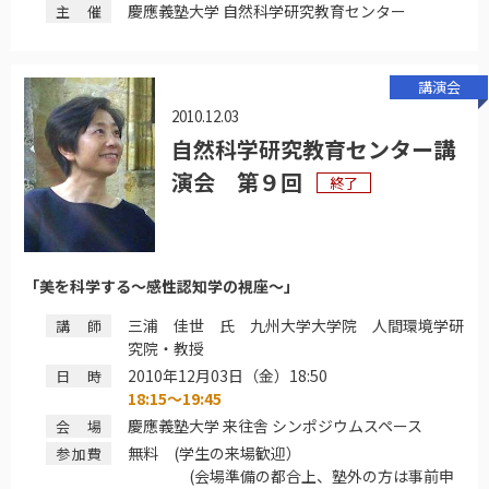
慶應義塾大学 自然科学研究教育センター
主催
講演会
2010.12.03
自然科学研究教育センター講
演会 第９回
終了
「美を科学する～感性認知学の視座～」
三浦 佳世 氏 九州大学大学院 人間環境学研
講師
究院・教授
2010年12月03日（金）18:50
日時
18:15～19:45
慶應義塾大学 来往舎 シンポジウムスペース
会場
無料 (学生の来場歓迎）
参加費
(会場準備の都合上、塾外の方は事前申