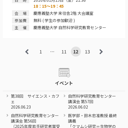
2010年01月15日（金）21:36
日時
18：15～19：45
慶應義塾大学 来往舎2階 大会議室
会場
無料 ( 学生の参加歓迎 )
参加費
慶應義塾大学 自然科学研究教育センター
主催
1
prev
…
11
12
13
next
イベント
第38回 サイエンス・カフ
自然科学研究教育センター
ェ
講演会 第57回
2026.06.23
2026.06.02
自然科学研究教育センター
医学部・鈴木忠准教授 最終
講演会 第56回
講義
（2025年度若手研究者賞受
「クマムシ研究＝生物学の