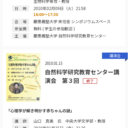
生物科学専攻・教授
2010年02月09日（火）21:58
日時
16:00～17:30
慶應義塾大学 来往舎 シンポジウムスペース
会場
無料 ( 学生の参加歓迎 )
参加費
慶應義塾大学 自然科学研究教育センター
主催
講演会
2010.01.15
自然科学研究教育センター講
演会 第３回
終了
「心理学が解き明かす赤ちゃんの謎」
山口 真美 氏 中央大学文学部・教授
講師