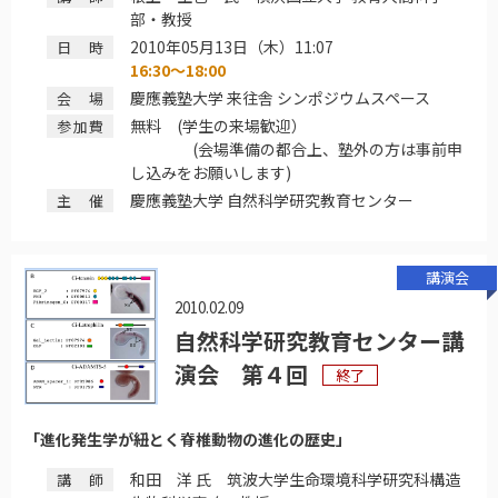
部・教授
2010年05月13日（木）11:07
日時
16:30～18:00
慶應義塾大学 来往舎 シンポジウムスペース
会場
無料 (学生の来場歓迎）
参加費
(会場準備の都合上、塾外の方は事前申
し込みをお願いします)
慶應義塾大学 自然科学研究教育センター
主催
講演会
2010.02.09
自然科学研究教育センター講
演会 第４回
終了
「進化発生学が紐とく脊椎動物の進化の歴史」
和田 洋 氏 筑波大学生命環境科学研究科構造
講師