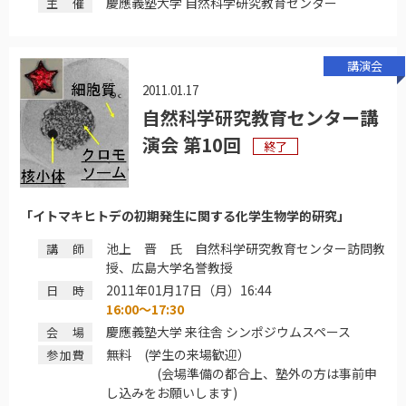
慶應義塾大学 自然科学研究教育センター
主催
講演会
2011.01.17
自然科学研究教育センター講
演会 第10回
終了
「イトマキヒトデの初期発生に関する化学生物学的研究」
池上 晋 氏 自然科学研究教育センター訪問教
講師
授、広島大学名誉教授
2011年01月17日（月）16:44
日時
16:00～17:30
慶應義塾大学 来往舎 シンポジウムスペース
会場
無料 (学生の来場歓迎）
参加費
(会場準備の都合上、塾外の方は事前申
し込みをお願いします)