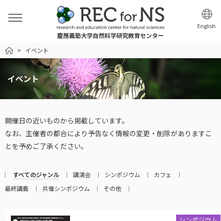
English
慶應義塾大学自然科学研究教育センター
HOME
イベント
イベント
開催日の近いものから掲載しています。
なお、主催者の都合により予告なく情報の変更・削除がありますこ
とを予めご了承ください。
すべてのジャンル
講演会
シンポジウム
カフェ
最終講義
共催シンポジウム
その他
シンポジウム