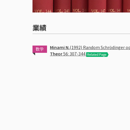
業績
Minami N.
(1992) Random Schrödinger ope
数学
Theor
56: 307-344