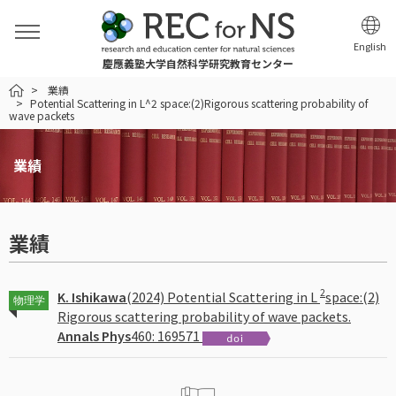
English
慶應義塾大学自然科学研究教育センター
HOME
業績
Potential Scattering in L^2 space:(2)Rigorous scattering probability of
wave packets
業績
業績
2
K. Ishikawa
(2024) Potential Scattering in L
space:(2)
物理学
Rigorous scattering probability of wave packets.
Annals Phys
460: 169571